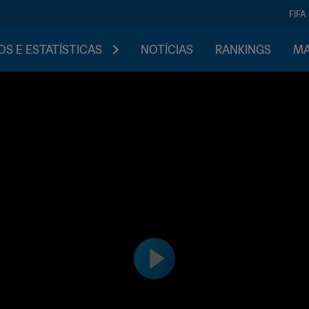
FIFA
S E ESTATÍSTICAS
NOTÍCIAS
RANKINGS
MA