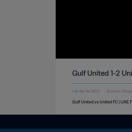
Gulf United 1-2 Un
1 de dez de 2023
3minuto 29se
Gulf United vs United FC | UAE 