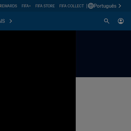
|
Português
 REWARDS
FIFA+
FIFA STORE
FIFA COLLECT
IS