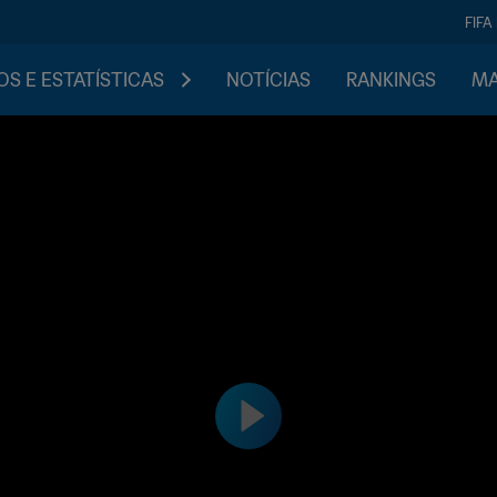
FIFA
S E ESTATÍSTICAS
NOTÍCIAS
RANKINGS
MA