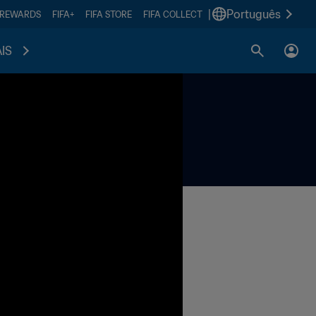
|
Português
 REWARDS
FIFA+
FIFA STORE
FIFA COLLECT
IS