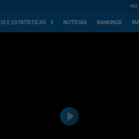
FIFA
S E ESTATÍSTICAS
NOTÍCIAS
RANKINGS
MA