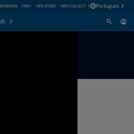
|
Português
 REWARDS
FIFA+
FIFA STORE
FIFA COLLECT
IS