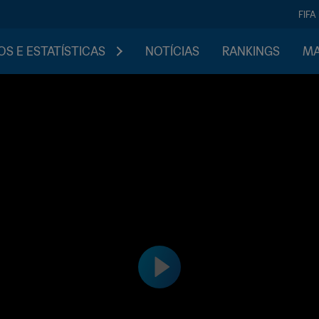
FIFA
S E ESTATÍSTICAS
NOTÍCIAS
RANKINGS
MA