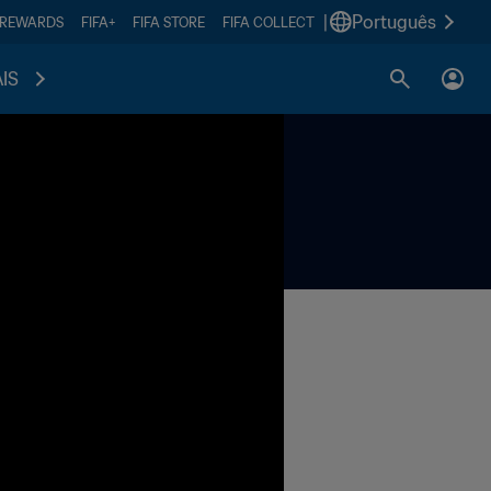
|
Português
 REWARDS
FIFA+
FIFA STORE
FIFA COLLECT
IS