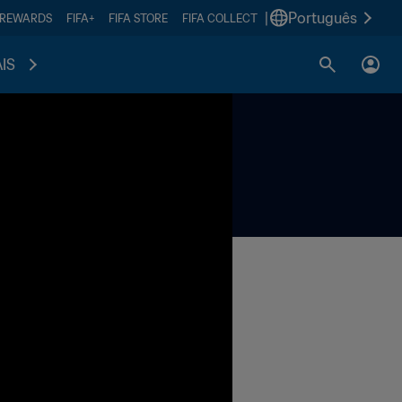
|
Português
 REWARDS
FIFA+
FIFA STORE
FIFA COLLECT
IS