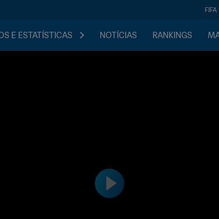
FIFA
S E ESTATÍSTICAS
NOTÍCIAS
RANKINGS
MA