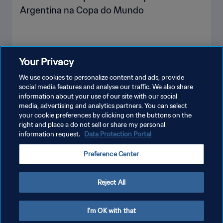
Argentina na Copa do Mundo
Your Privacy
VEJA MAIS
We use cookies to personalize content and ads, provide
social media features and analyse our traffic. We also share
information about your use of our site with our social
media, advertising and analytics partners. You can select
your cookie preferences by clicking on the buttons on the
right and place a do not sell or share my personal
information request.
Data Protection Portal
POLÍTICA DE PRIVACIDADE
Preference Center
TERMOS DE SERVIÇO
ADMINISTRAR AS PREFERÊNCIAS DE COOKIES
Reject All
Copyright © 1994-2026 FIFA. Todos os direitos reservados.
I'm OK with that