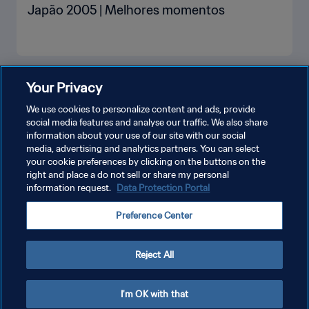
Japão 2005 | Melhores momentos
VEJA MAIS
Your Privacy
We use cookies to personalize content and ads, provide
social media features and analyse our traffic. We also share
information about your use of our site with our social
media, advertising and analytics partners. You can select
your cookie preferences by clicking on the buttons on the
right and place a do not sell or share my personal
information request.
Data Protection Portal
POLÍTICA DE PRIVACIDADE
Preference Center
TERMOS DE SERVIÇO
ADMINISTRAR AS PREFERÊNCIAS DE COOKIES
Reject All
Copyright © 1994-2026 FIFA. Todos os direitos reservados.
I'm OK with that