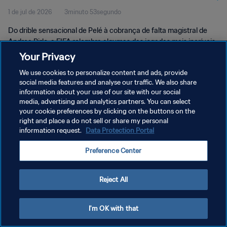
1 de jul de 2026
3minuto 53segundo
Do drible sensacional de Pelé à cobrança de falta magistral de
Andrea Pirlo, a FIFA relembra algumas das jogadas mais incríveis
que estiveram perto de resultar em gol na Copa do Mundo.
Your Privacy
We use cookies to personalize content and ads, provide
social media features and analyse our traffic. We also share
information about your use of our site with our social
media, advertising and analytics partners. You can select
your cookie preferences by clicking on the buttons on the
POLÍTICA DE PRIVACIDADE
right and place a do not sell or share my personal
information request.
Data Protection Portal
TERMOS DE SERVIÇO
Preference Center
ADMINISTRAR AS PREFERÊNCIAS DE COOKIES
Copyright © 1994-2026 FIFA. Todos os direitos reservados.
Reject All
I'm OK with that