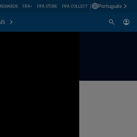
|
Português
 REWARDS
FIFA+
FIFA STORE
FIFA COLLECT
IS