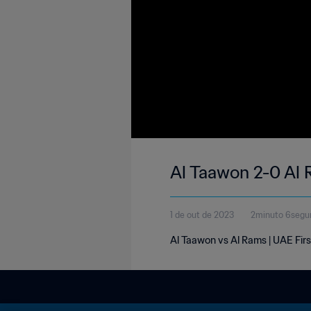
Al Taawon 2-0 Al R
1 de out de 2023
2minuto 6segu
Al Taawon vs Al Rams | UAE Firs