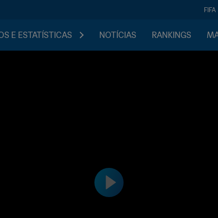
FIFA
S E ESTATÍSTICAS
NOTÍCIAS
RANKINGS
MA