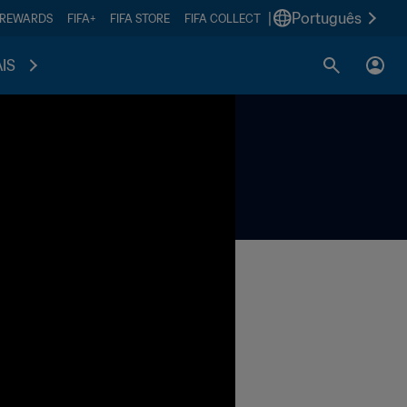
|
Português
 REWARDS
FIFA+
FIFA STORE
FIFA COLLECT
IS