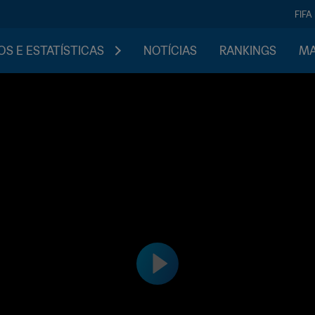
FIFA
S E ESTATÍSTICAS
NOTÍCIAS
RANKINGS
MA