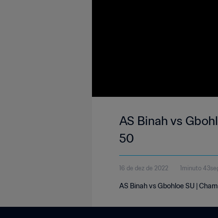
AS Binah vs Gbohl
50
16 de dez de 2022
1minuto 43se
AS Binah vs Gbohloe SU | Champ