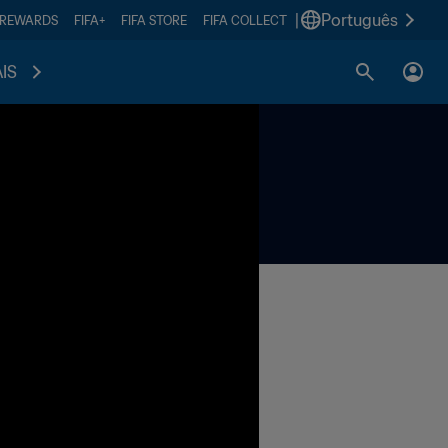
|
Português
 REWARDS
FIFA+
FIFA STORE
FIFA COLLECT
IS