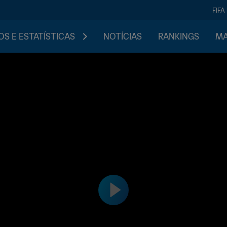
FIFA
S E ESTATÍSTICAS
NOTÍCIAS
RANKINGS
MA