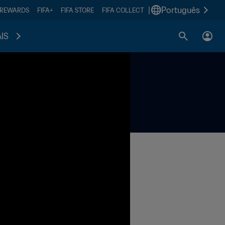
|
Português
 REWARDS
FIFA+
FIFA STORE
FIFA COLLECT
IS