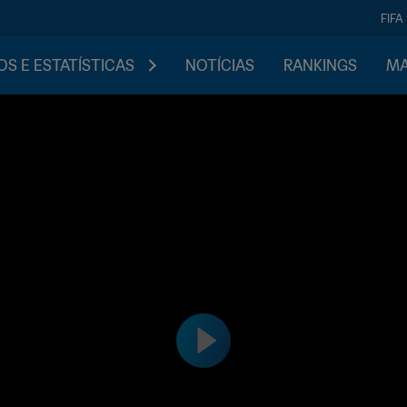
FIFA
S E ESTATÍSTICAS
NOTÍCIAS
RANKINGS
MA