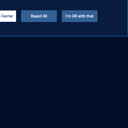
e Center
Reject All
I'm OK with that