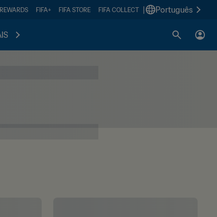
|
Português
 REWARDS
FIFA+
FIFA STORE
FIFA COLLECT
IS
 Copa do Mundo
 emoções vividas foram das mais