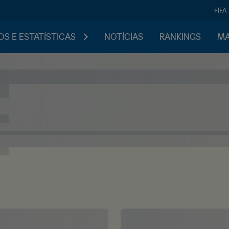
FIFA
S E ESTATÍSTICAS
NOTÍCIAS
RANKINGS
MA
pção: as emoções da fase de grupos da
ndo FIFA de 2022, no Qatar, terminou. Alegrias, decepções e mais: as