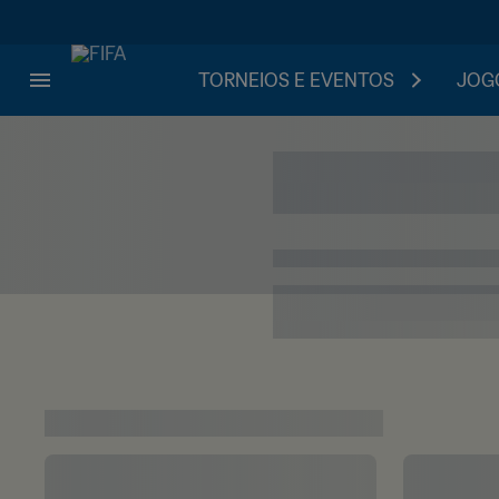
TORNEIOS E EVENTOS
JOGO
Da alegria à dece
Volte
3 de dez de 2022
1minuto
partilhar
A fase de grupos da Copa do Mu
diversas