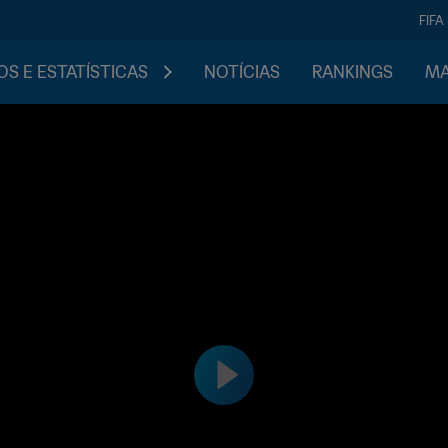
FIFA
S E ESTATÍSTICAS
NOTÍCIAS
RANKINGS
MA