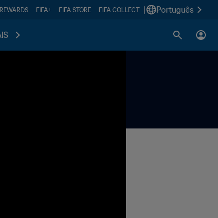
|
Português
 REWARDS
FIFA+
FIFA STORE
FIFA COLLECT
IS