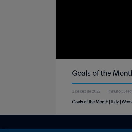
2 de dez de 2022
1minuto 55se
Goals of the Month | Italy | Wo