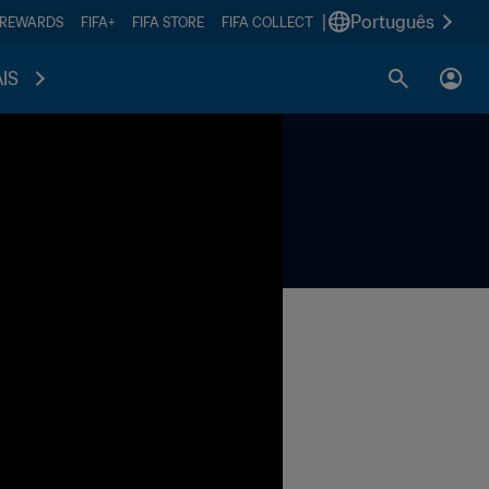
|
Português
 REWARDS
FIFA+
FIFA STORE
FIFA COLLECT
IS