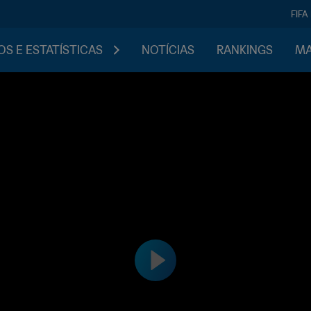
FIFA
S E ESTATÍSTICAS
NOTÍCIAS
RANKINGS
MA