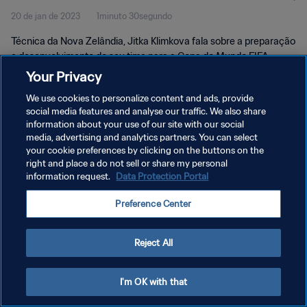
20 de jan de 2023
1minuto 30segundo
Técnica da Nova Zelândia, Jitka Klimkova fala sobre a preparação
e desenvolvimento do seu time para a Copa do Mundo FIFA
Feminina
Your Privacy
We use cookies to personalize content and ads, provide
social media features and analyse our traffic. We also share
information about your use of our site with our social
media, advertising and analytics partners. You can select
your cookie preferences by clicking on the buttons on the
POLÍTICA DE PRIVACIDADE
right and place a do not sell or share my personal
information request.
Data Protection Portal
TERMOS DE SERVIÇO
Preference Center
ADMINISTRAR AS PREFERÊNCIAS DE COOKIES
Copyright © 1994-2026 FIFA. Todos os direitos reservados.
Reject All
I'm OK with that