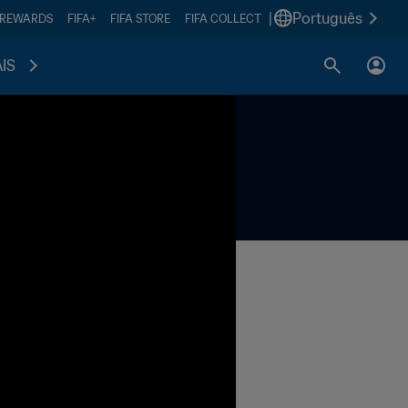
|
Português
 REWARDS
FIFA+
FIFA STORE
FIFA COLLECT
IS