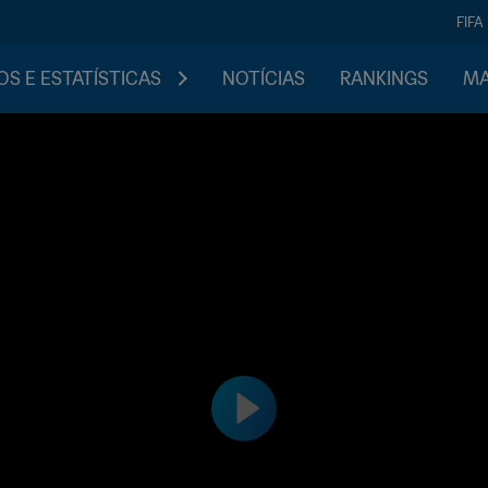
FIFA
S E ESTATÍSTICAS
NOTÍCIAS
RANKINGS
MA