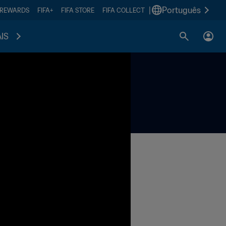
|
Português
 REWARDS
FIFA+
FIFA STORE
FIFA COLLECT
IS