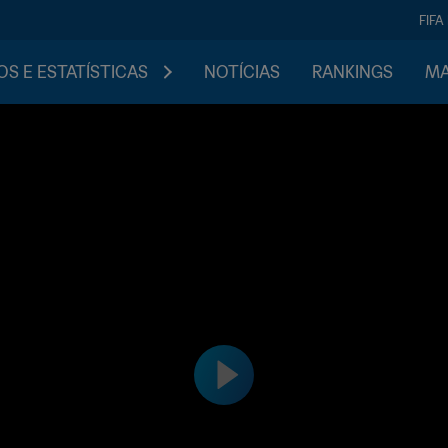
FIFA
S E ESTATÍSTICAS
NOTÍCIAS
RANKINGS
MA