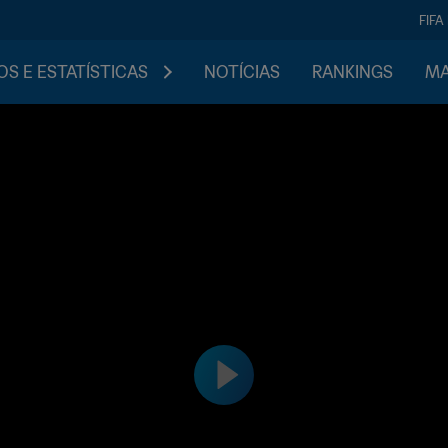
FIFA
S E ESTATÍSTICAS
NOTÍCIAS
RANKINGS
MA