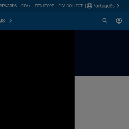
|
Português
 REWARDS
FIFA+
FIFA STORE
FIFA COLLECT
IS