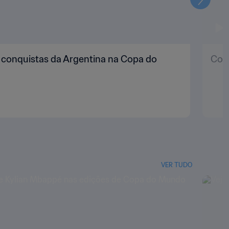
Seguin
s conquistas da Argentina na Copa do
Copa
VER TUDO