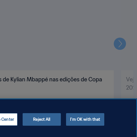
Seguin
s de Kylian Mbappé nas edições de Copa
Vej
202
e Center
Reject All
I'm OK with that