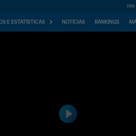
FIFA
S E ESTATÍSTICAS
NOTÍCIAS
RANKINGS
MA