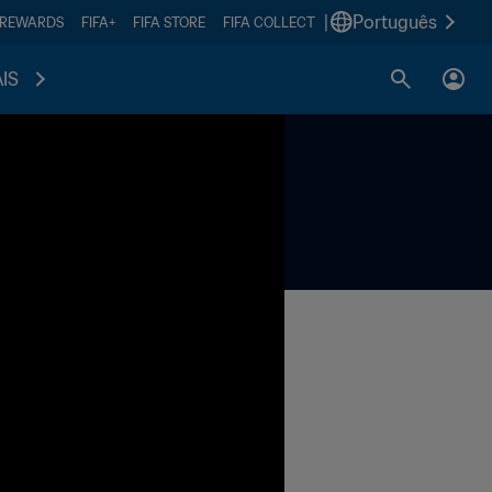
|
Português
 REWARDS
FIFA+
FIFA STORE
FIFA COLLECT
IS