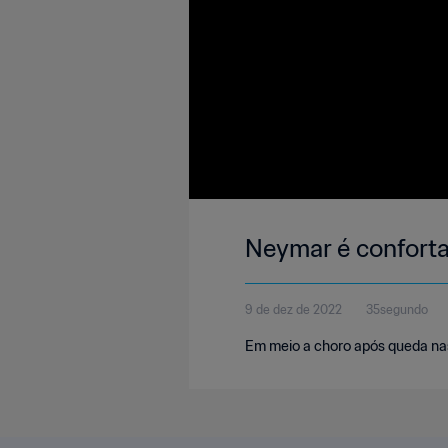
Neymar é confortad
9 de dez de 2022
35segundo
Em meio a choro após queda nas q