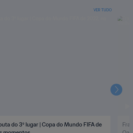
VER TUDO
Seguin
puta do 3º lugar | Copa do Mundo FIFA de
Fran
res momentos
Qat