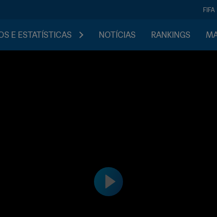
FIFA
S E ESTATÍSTICAS
NOTÍCIAS
RANKINGS
MA