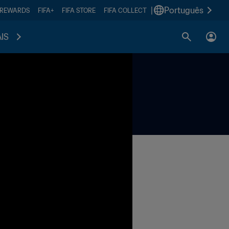
|
Português
 REWARDS
FIFA+
FIFA STORE
FIFA COLLECT
IS