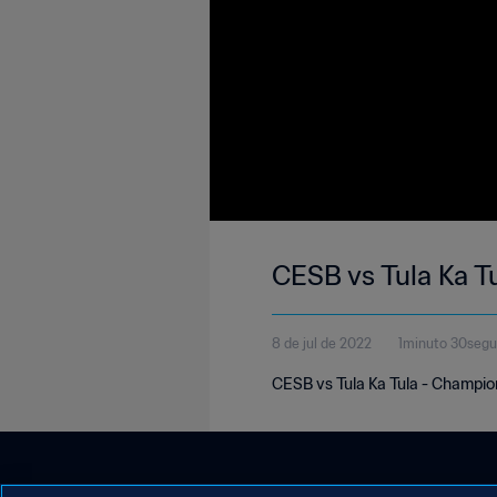
CESB vs Tula Ka T
8 de jul de 2022
1minuto 30seg
CESB vs Tula Ka Tula - Champion