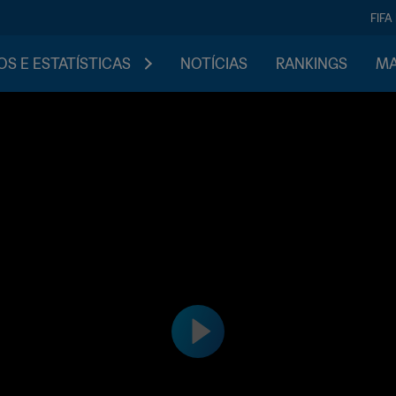
FIFA
S E ESTATÍSTICAS
NOTÍCIAS
RANKINGS
MA