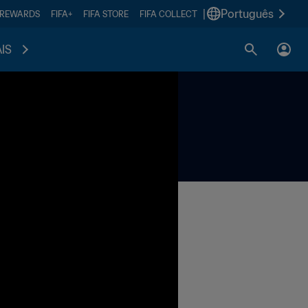
|
Português
 REWARDS
FIFA+
FIFA STORE
FIFA COLLECT
IS