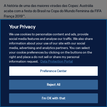
A história de uma das maiores viradas das Copas: Austrália
acaba com a festa do Brasil na Copa do Mundo Feminina da FIFA
França 2019™.
Your Privacy
We use cookies to personalize content and ads, provide
social media features and analyse our traffic. We also share
information about your use of our site with our social
POLÍTICA DE PRIVACIDADE
media, advertising and analytics partners. You can select
your cookie preferences by clicking on the buttons on the
TERMOS DE SERVIÇO
right and place a do not sell or share my personal
information request.
Data Protection Portal
ADMINISTRAR AS PREFERÊNCIAS DE COOKIES
Copyright © 1994-2026 FIFA. Todos os direitos reservados.
Preference Center
Reject All
I'm OK with that