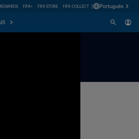
|
Português
 REWARDS
FIFA+
FIFA STORE
FIFA COLLECT
IS