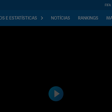
FIFA
S E ESTATÍSTICAS
NOTÍCIAS
RANKINGS
MA