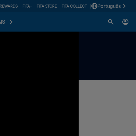
|
Português
 REWARDS
FIFA+
FIFA STORE
FIFA COLLECT
IS