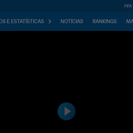
FIFA
S E ESTATÍSTICAS
NOTÍCIAS
RANKINGS
MA