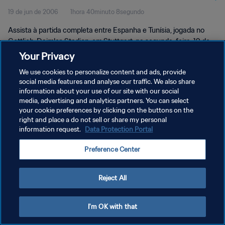
19 de jun de 2006
1hora 40minuto 8segundo
Assista à partida completa entre Espanha e Tunísia, jogada no
Gottlieb-Daimler-Stadion, em Stuttgart, na segunda-feira, 19 de
junho de 2006.
Your Privacy
We use cookies to personalize content and ads, provide
social media features and analyse our traffic. We also share
information about your use of our site with our social
media, advertising and analytics partners. You can select
your cookie preferences by clicking on the buttons on the
POLÍTICA DE PRIVACIDADE
right and place a do not sell or share my personal
information request.
Data Protection Portal
TERMOS DE SERVIÇO
Preference Center
ADMINISTRAR AS PREFERÊNCIAS DE COOKIES
Copyright © 1994-2026 FIFA. Todos os direitos reservados.
Reject All
I'm OK with that