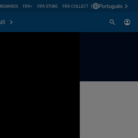
|
Português
 REWARDS
FIFA+
FIFA STORE
FIFA COLLECT
IS