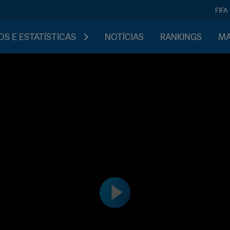
FIFA
S E ESTATÍSTICAS
NOTÍCIAS
RANKINGS
MA