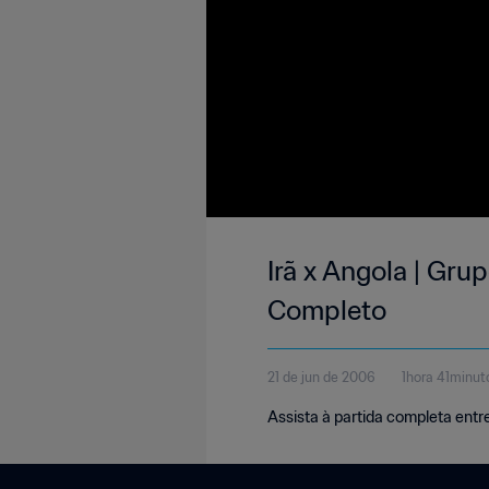
Irã x Angola | Gr
Completo
21 de jun de 2006
1hora 41minu
Assista à partida completa entre