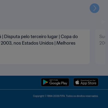
Seguin
| Disputa pelo terceiro lugar | Copa do
Suéc
2003, nos Estados Unidos | Melhores
200
Copyright © 1994-2026 FIFA. Todos os direitos reservados.