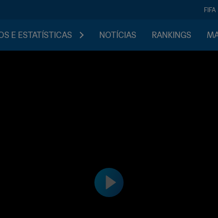
FIFA
S E ESTATÍSTICAS
NOTÍCIAS
RANKINGS
MA