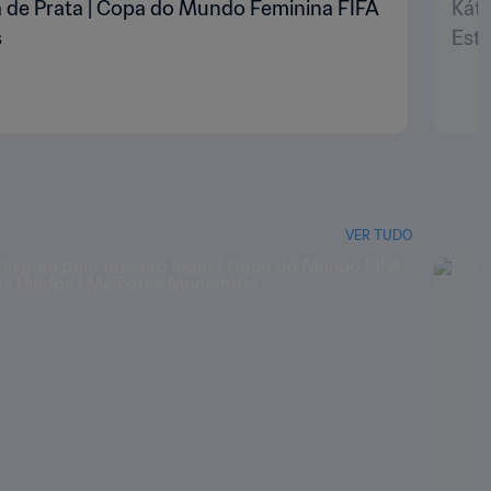
a de Prata | Copa do Mundo Feminina FIFA
Káti
s
Est
VER TUDO