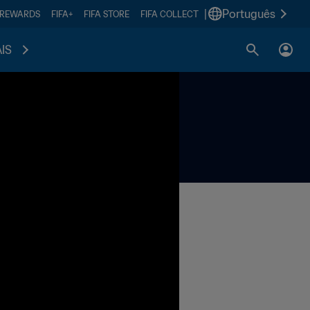
|
Português
 REWARDS
FIFA+
FIFA STORE
FIFA COLLECT
IS