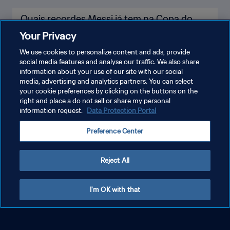
Quais recordes Messi já tem na Copa do
Mundo, e quais ele ainda pode bater
Your Privacy
We use cookies to personalize content and ads, provide
social media features and analyse our traffic. We also share
information about your use of our site with our social
media, advertising and analytics partners. You can select
your cookie preferences by clicking on the buttons on the
right and place a do not sell or share my personal
information request.
Data Protection Portal
Preference Center
Reject All
I'm OK with that
Os recordes e conquistas de Kylian Mbappé
nas edições de Copa do Mundo