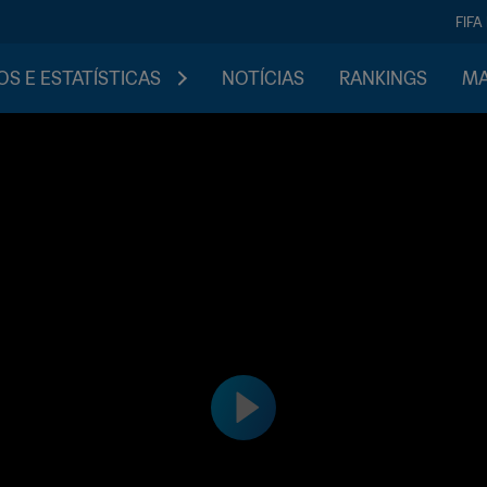
FIFA
S E ESTATÍSTICAS
NOTÍCIAS
RANKINGS
MA