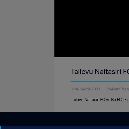
Tailevu Naitasiri 
14 de mai de 2023
2minuto 7se
Tailevu Naitasiri FC vs Ba FC | 