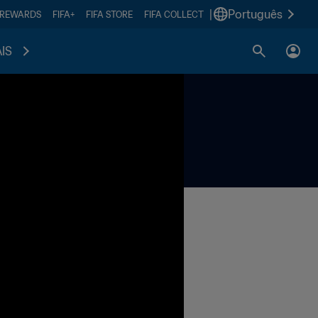
|
Português
 REWARDS
FIFA+
FIFA STORE
FIFA COLLECT
IS