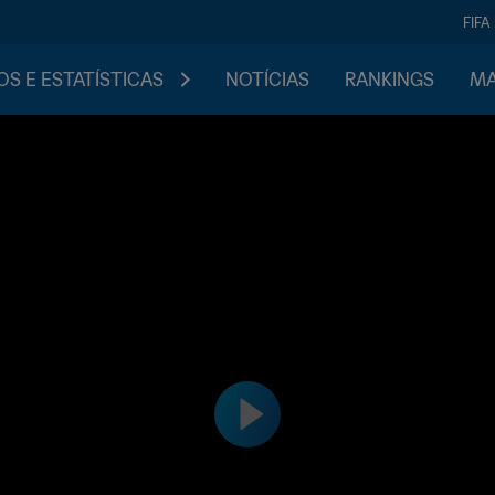
FIFA
S E ESTATÍSTICAS
NOTÍCIAS
RANKINGS
MA