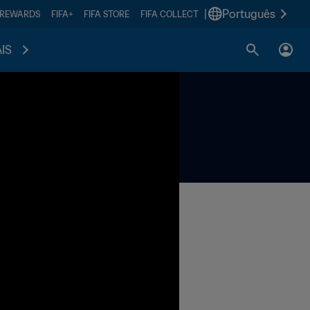
|
Português
 REWARDS
FIFA+
FIFA STORE
FIFA COLLECT
IS