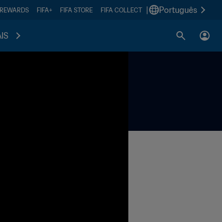
|
Português
 REWARDS
FIFA+
FIFA STORE
FIFA COLLECT
IS