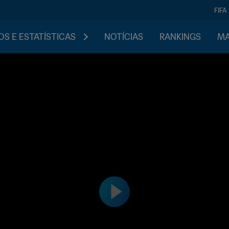
FIFA
S E ESTATÍSTICAS
NOTÍCIAS
RANKINGS
MA