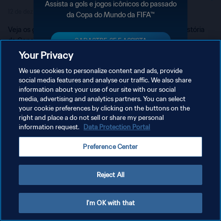
Assista a gols e jogos icônicos do passado
12 de dez de 2022
3minuto 31segundo
da Copa do Mundo da FIFA™
Veja os gols mais marcantes marcados pela Croácia na história
da Copa do Mundo FIFA.
CADASTRE-SE E ASSISTA
Your Privacy
We use cookies to personalize content and ads, provide
social media features and analyse our traffic. We also share
information about your use of our site with our social
media, advertising and analytics partners. You can select
your cookie preferences by clicking on the buttons on the
POLÍTICA DE PRIVACIDADE
right and place a do not sell or share my personal
information request.
Data Protection Portal
TERMOS DE SERVIÇO
ADMINISTRAR AS PREFERÊNCIAS DE COOKIES
Preference Center
Copyright © 1994-2026 FIFA. Todos os direitos reservados.
Reject All
I'm OK with that