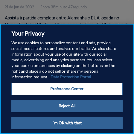
21 de jun de 2002
1hora 38minuto 47segundo
Assista à partida completa entre Alemanha e EUA jogada no
Munsu Footaball Stadium, Ulsan, na sexta-feira, dia 21 de junho de
2002.
Your Privacy
We use cookies to personalize content and ads, provide
social media features and analyse our traffic. We also share
information about your use of our site with our social
media, advertising and analytics partners. You can select
your cookie preferences by clicking on the buttons on the
POLÍTICA DE PRIVACIDADE
right and place a do not sell or share my personal
information request.
Data Protection Portal
TERMOS DE SERVIÇO
Preference Center
ADMINISTRAR AS PREFERÊNCIAS DE COOKIES
Copyright © 1994-2026 FIFA. Todos os direitos reservados.
Reject All
I'm OK with that