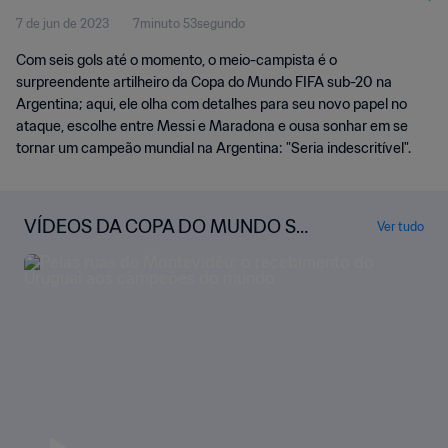
7 de jun de 2023
7minuto 53segundo
conquistá-la
Com seis gols até o momento, o meio-campista é o
surpreendente artilheiro da Copa do Mundo FIFA sub-20 na
Argentina; aqui, ele olha com detalhes para seu novo papel no
ataque, escolhe entre Messi e Maradona e ousa sonhar em se
tornar um campeão mundial na Argentina: "Seria indescritível".
VÍDEOS DA COPA DO MUNDO SU
Ver tudo
B-20 DA FIFA