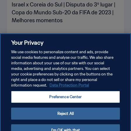
Israel x Coreia do Sul | Disputa do 3º lugar |
Copa do Mundo Sub-20 da FIFA de 2023 |
Melhores momentos
Your Privacy
VEJA MAIS
We use cookies to personalize content and ads, provide
social media features and analyse our traffic. We also share
information about your use of our site with our social
media, advertising and analytics partners. You can select
your cookie preferences by clicking on the buttons on the
right and place a do not sell or share my personal
information request.
Data Protection Portal
POLÍTICA DE PRIVACIDADE
Preference Center
TERMOS DE SERVIÇO
ADMINISTRAR AS PREFERÊNCIAS DE COOKIES
Reject All
Copyright © 1994-2026 FIFA. Todos os direitos reservados.
I'm OK with that