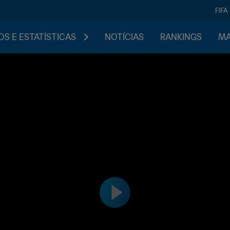
FIFA
S E ESTATÍSTICAS
NOTÍCIAS
RANKINGS
MA