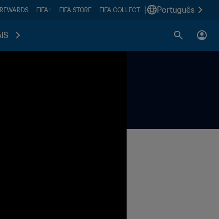
|
Português
 REWARDS
FIFA+
FIFA STORE
FIFA COLLECT
IS