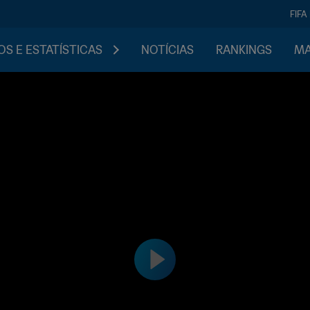
FIFA
S E ESTATÍSTICAS
NOTÍCIAS
RANKINGS
MA