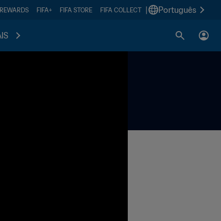
|
Português
 REWARDS
FIFA+
FIFA STORE
FIFA COLLECT
IS