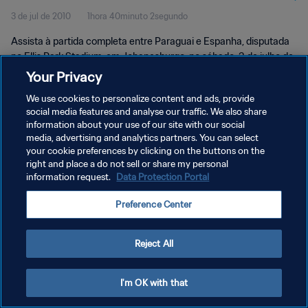
3 de jul de 2010
1hora 40minuto 2segundo
Assista à partida completa entre Paraguai e Espanha, disputada
no Ellis Park Stadium, em Johanesburgo, no sábado, 3 de julho de
2010.
Your Privacy
We use cookies to personalize content and ads, provide
social media features and analyse our traffic. We also share
information about your use of our site with our social
media, advertising and analytics partners. You can select
your cookie preferences by clicking on the buttons on the
POLÍTICA DE PRIVACIDADE
right and place a do not sell or share my personal
information request.
Data Protection Portal
TERMOS DE SERVIÇO
Preference Center
ADMINISTRAR AS PREFERÊNCIAS DE COOKIES
Copyright © 1994-2026 FIFA. Todos os direitos reservados.
Reject All
I'm OK with that