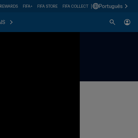
|
Português
 REWARDS
FIFA+
FIFA STORE
FIFA COLLECT
IS