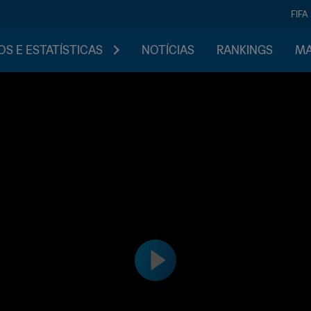
FIFA
S E ESTATÍSTICAS
NOTÍCIAS
RANKINGS
MA