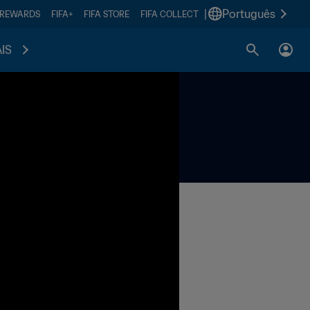
|
Português
 REWARDS
FIFA+
FIFA STORE
FIFA COLLECT
IS