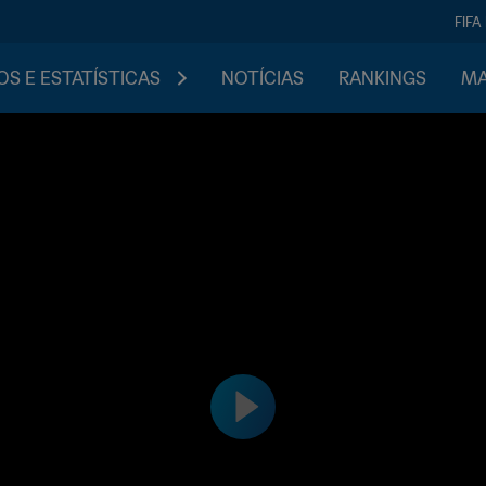
FIFA
S E ESTATÍSTICAS
NOTÍCIAS
RANKINGS
MA