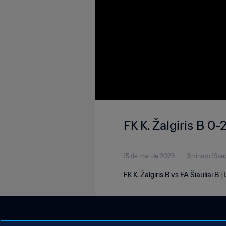
FK K. Žalgiris B 0-
15 de mai de 2023
3minuto 19se
FK K. Žalgiris B vs FA Šiauliai B