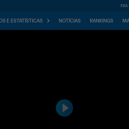
FIFA
S E ESTATÍSTICAS
NOTÍCIAS
RANKINGS
MA