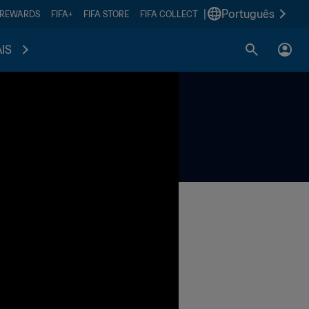
|
Português
 REWARDS
FIFA+
FIFA STORE
FIFA COLLECT
IS