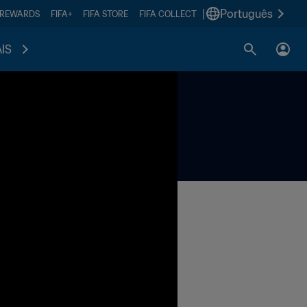
|
Português
 REWARDS
FIFA+
FIFA STORE
FIFA COLLECT
IS