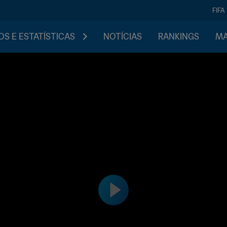
FIFA
S E ESTATÍSTICAS
NOTÍCIAS
RANKINGS
MA