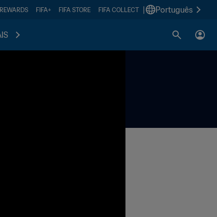
|
Português
 REWARDS
FIFA+
FIFA STORE
FIFA COLLECT
IS