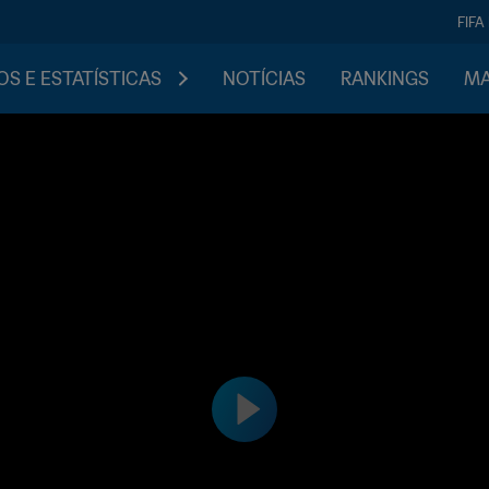
FIFA
S E ESTATÍSTICAS
NOTÍCIAS
RANKINGS
MA