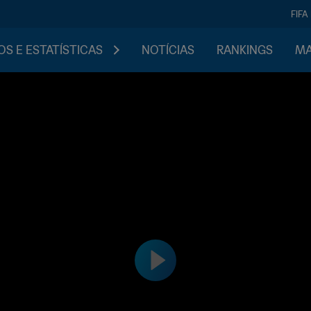
FIFA
S E ESTATÍSTICAS
NOTÍCIAS
RANKINGS
MA