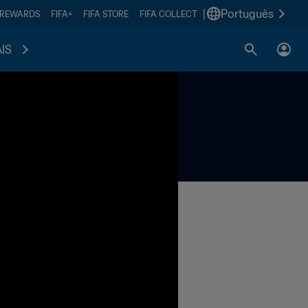
|
Português
 REWARDS
FIFA+
FIFA STORE
FIFA COLLECT
IS