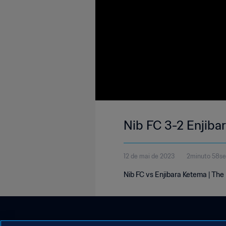
Nib FC 3-2 Enjiba
12 de mai de 2023
2minuto 58s
Nib FC vs Enjibara Ketema | The