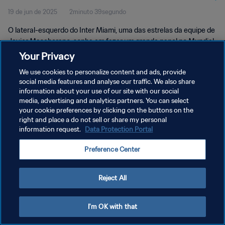
19 de jun de 2025
2minuto 39segundo
O lateral-esquerdo do Inter Miami, uma das estrelas da equipe de
Javier Mascherano, sonha em fazer um grande papel no Mundial
de Clubes diante de sua torcida.
Your Privacy
We use cookies to personalize content and ads, provide
social media features and analyse our traffic. We also share
information about your use of our site with our social
media, advertising and analytics partners. You can select
your cookie preferences by clicking on the buttons on the
POLÍTICA DE PRIVACIDADE
right and place a do not sell or share my personal
information request.
Data Protection Portal
TERMOS DE SERVIÇO
Preference Center
ADMINISTRAR AS PREFERÊNCIAS DE COOKIES
Copyright © 1994-2026 FIFA. Todos os direitos reservados.
Reject All
I'm OK with that