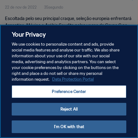
22 de nov de 2022
35segundo
Escoltada pelo seu principal craque, seleção europeia enfrentará
Argentina, México e Arábia Saudita pelas vagas do Grupo C no
Mundial do Qatar.
Your Privacy
We use cookies to personalize content and ads, provide
social media features and analyse our traffic. We also share
information about your use of our site with our social
media, advertising and analytics partners. You can select
your cookie preferences by clicking on the buttons on the
POLÍTICA DE PRIVACIDADE
right and place a do not sell or share my personal
information request.
Data Protection Portal
TERMOS DE SERVIÇO
Preference Center
ADMINISTRAR AS PREFERÊNCIAS DE COOKIES
Copyright © 1994-2026 FIFA. Todos os direitos reservados.
Reject All
I'm OK with that