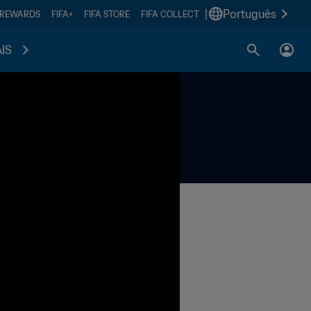
|
Português
 REWARDS
FIFA+
FIFA STORE
FIFA COLLECT
IS