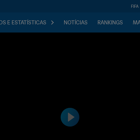
FIFA
S E ESTATÍSTICAS
NOTÍCIAS
RANKINGS
MA