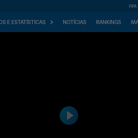
FIFA
S E ESTATÍSTICAS
NOTÍCIAS
RANKINGS
MA