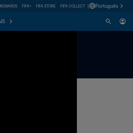
|
Português
 REWARDS
FIFA+
FIFA STORE
FIFA COLLECT
IS