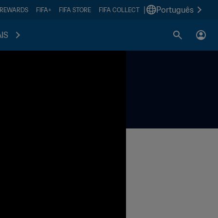
|
Português
 REWARDS
FIFA+
FIFA STORE
FIFA COLLECT
IS