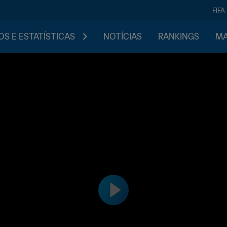
FIFA
S E ESTATÍSTICAS
NOTÍCIAS
RANKINGS
MA