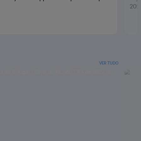
202
VER TUDO