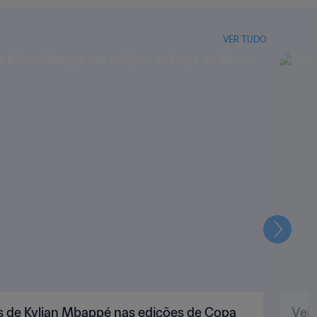
VER TUDO
Seguin
s de Kylian Mbappé nas edições de Copa
Vej