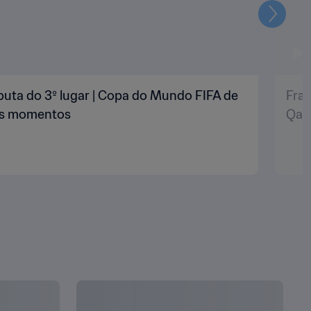
Seguin
puta do 3º lugar | Copa do Mundo FIFA de
Fran
res momentos
Qat