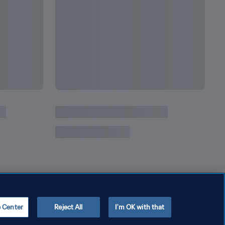
e Center
Reject All
I'm OK with that